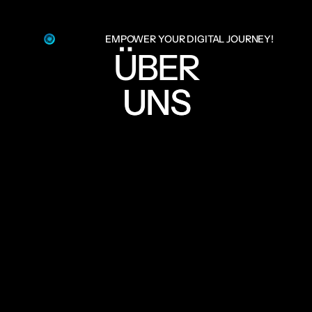
EMPOWER YOUR DIGITAL JOURNEY!
ÜBER
UNS
UNS